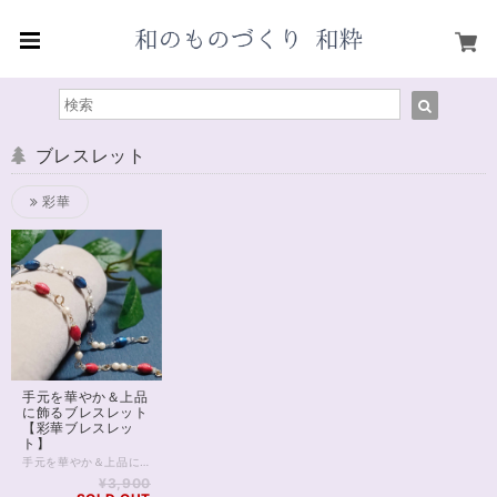
ブレスレット
彩華
手元を華やか＆上品
に飾るブレスレット
【彩華ブレスレッ
ト】
手元を華やか＆上品に飾るブレスレット【彩華ブレスレット】。 サイズは二種類からお選びいただけます。 →オプションにて選択。16～16.5㎝ 又は 17～17.5㎝。長さでパールの数が少し異なります。 彩り豊かな輝きと上品なデザインが特徴です。小粒の和紙ビーズとパールが緻密に配置され、光を受ける度に煌めきます。華奢ながらも存在感のある一品で、手元を美しく飾ります。さまざまなコーディネートに合わせやすく、デイリーから特別なシーンまで幅広く活躍します。 作家の手で一つ一つ丁寧に制作されたブレスレットは、あなたの手元に彩りと華やかさをもたらします。特別な日の装いや、大切な人へのギフトとしても最適です。ぜひ、華やかな輝きに包まれる感覚を味わってみてください。 〈商品について〉 ●1つ1つ手作業で制作しているため、色や形に若干の違いがある場合がございます。ハンドメイドならではの個体差とご了承ください。 ●お使いの端末や閲覧環境により、写真と実物の色味や質感が多少異なって見えることがございます。 ●天然素材を使用しているため、個体差があります。 〈取り扱いについて〉 ●デリケートな作品ですので、強い力を加えたり、ひっぱったりしないようご注意ください。 ●表面にコーティング加工を施しておりますが、鋭い物でひっかいたりすると傷が付くことがあります。 ●コーティングはしておりますが、長時間水に触れると傷みやすくなります。水に触れないようご注意ください。 ●市販品・既製品ほどの強度はないため、使用を重ねることにより破損する場合がございます。デリケートな商品であることを踏まえて優しくお使いください。 〈注文について〉 ●こちらの不備以外での返品や返金の対応はお断りしております。 ●お届けした商品に破損や不備､商品の不足があった場合、商品到着後3日以内にご連絡ください。事実確認の上で、至急対応をさせていただきます。（返金又は交換になる場合、先にお送りしたものをお送りいただいてからの手続きとなります）
¥3,900