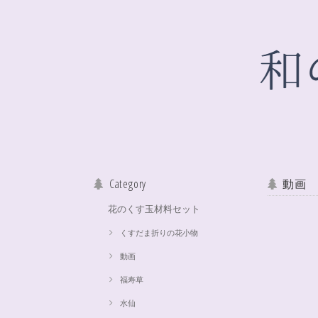
Category
動画
花のくす玉材料セット
くすだま折りの花小物
動画
福寿草
水仙