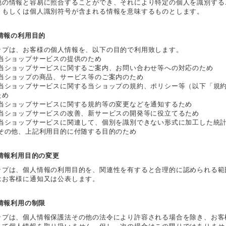
他の情報と容易に照合することができ、それにより特定の個人を識別する
、もしくは個人識別符号が含まれる情報を意味するものとします。
人情報の利用目的
ップは、お客様の個人情報を、以下の目的で利用致します。
 当ショップサービスの提供のため
 当ショップサービスに関するご案内、お問い合わせ等への対応のため
 当ショップの商品、サービス等のご案内のため
 当ショップサービスに関する当ショップの規約、ポリシー等（以下「規
ため
 当ショップサービスに関する規約等の変更などを通知するため
 当ショップサービスの改善、新サービスの開発等に役立てるため
 当ショップサービスに関連して、個別を識別できない形式に加工した統
 その他、上記利用目的に付随する目的のため
人情報利用目的の変更
ップは、個人情報の利用目的を、関連性を有すると合理的に認められる範
はお客様に通知又は公表します。
人情報利用の制限
ップは、個人情報保護法その他の法令により許容される場合を除き、お客