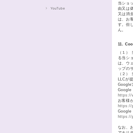
当ショ
YouTube
由又は
又は消
は、お
す。但
ん。
11. 
（１）
る当シ
は、ウェ
ップの
（２）
LLCが
Goo
Goog
https:/
お客様が
https:/
Goog
https:/
なお、お
アナリ