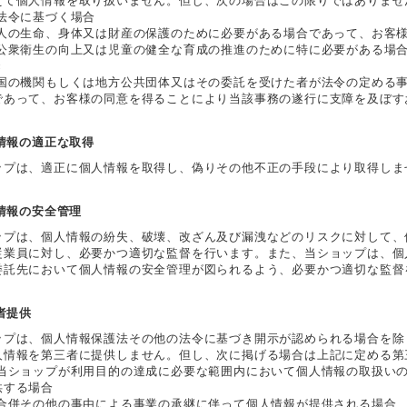
えて個人情報を取り扱いません。但し、次の場合はこの限りではありませ
 法令に基づく場合
 人の生命、身体又は財産の保護のために必要がある場合であって、お客
 公衆衛生の向上又は児童の健全な育成の推進のために特に必要がある場
き
 国の機関もしくは地方公共団体又はその委託を受けた者が法令の定める
であって、お客様の同意を得ることにより当該事務の遂行に支障を及ぼす
人情報の適正な取得
ップは、適正に個人情報を取得し、偽りその他不正の手段により取得しま
人情報の安全管理
ップは、個人情報の紛失、破壊、改ざん及び漏洩などのリスクに対して、
従業員に対し、必要かつ適切な監督を行います。また、当ショップは、個
委託先において個人情報の安全管理が図られるよう、必要かつ適切な監督
三者提供
ップは、個人情報保護法その他の法令に基づき開示が認められる場合を除
人情報を第三者に提供しません。但し、次に掲げる場合は上記に定める第
 当ショップが利用目的の達成に必要な範囲内において個人情報の取扱い
供する場合
 合併その他の事由による事業の承継に伴って個人情報が提供される場合