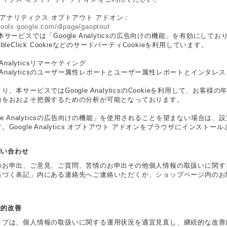
le アナリティクス オプトアウト アドオン：
/tools.google.com/dlpage/gaoptout
本サービスでは「Google Analyticsの広告向けの機能」を有効に
bleClick CookieなどのサードパーティCookieを利用しています。
e Analyticsリマーケティング
le Analyticsのユーザー属性レポートとユーザー属性レポートとインタレ
り、本サービスではGoogle AnalyticsのCookieを利用して、お
向をおおよそ把握するための分析が可能となっております。
gle Analyticsの広告向けの機能」を使用されることを望まない場合
。Google Analytics オプトアウト アドオンをブラウザにインス
お問い合わせ
のお申出、ご意見、ご質問、苦情のお申出その他個人情報の取扱いに関す
基づく表記」内にある連絡先へご連絡いただくか、ショップページ内のお
継続的改善
ップは、個人情報の取扱いに関する運用状況を適宜見直し、継続的な改善