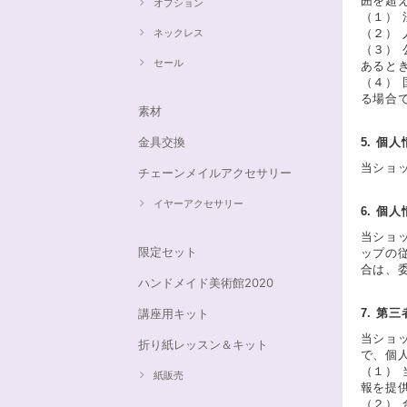
囲を超
オプション
（１）
ネックレス
（２）
（３）
セール
あると
（４）
る場合
素材
金具交換
5. 個
当ショ
チェーンメイルアクセサリー
イヤーアクセサリー
6. 個
当ショ
限定セット
ップの
合は、
ハンドメイド美術館2020
講座用キット
7. 第
当ショ
折り紙レッスン＆キット
で、個
（１）
紙販売
報を提
（２）