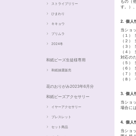
もの（
ストライプリリー
す。）
ひまわり
2. 個
キキョウ
当ショ
プリムラ
（１）
（２）
2024冬
（３）
（４）
対応の
和紙ビーズ生徒様専用
（５）
（６）
和紙抽選販売
（７）
（８）
花のおりがみ2023年6月分
3. 個
和紙ビーズアクセサリー
当ショ
イヤーアクセサリー
場合に
ブレスレット
4. 個
セット商品
当ショ