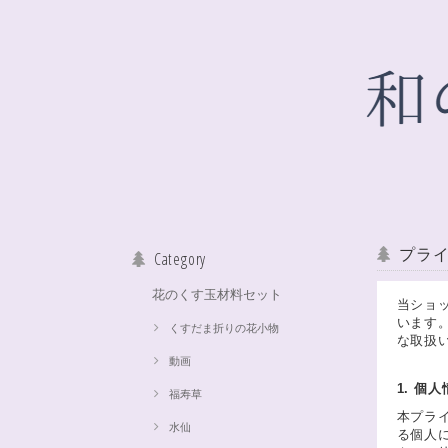
プラ
Category
花のくす玉材料セット
当ショ
います
くすだま折りの花小物
な取扱
動画
1. 個
福寿草
本プラ
水仙
る個人