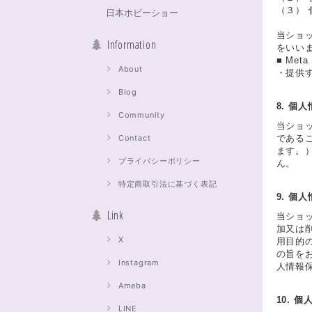
（３）
日本ホビーショー
当ショ
Information
をいい
■ Met
About
・提供
Blog
8. 個
Community
当ショ
Contact
である
ます。
プライバシーポリシー
ん。
特定商取引法に基づく表記
9. 個
Link
当ショ
加又は
X
用目的
の旨を
Instagram
人情報
Ameba
10. 
LINE