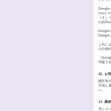
Goog
https:/
（３） 
ためDou
Googl
Goog
これによ
心の傾
「Goo
可能です
12. 
開示等
引法に
い。
13. 
当ショ