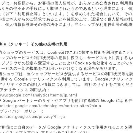
ップは、お客様から、お客様の個人情報が、あらかじめ公表された利用目
偽りその他不正の手段により取得されたものであるという理由により、個
去（以下「利用停止等」といいます。）を求められた場合において、その
客様ご本人からのご請求であることを確認の上で、遅滞なく個人情報の利
し、個人情報保護法その他の法令により、当ショップが利用停止等の義務
Cookie（クッキー）その他の技術の利用
 当ショップのサービスは、Cookie及びこれに類する技術を利用するこ
ョップのサービスの利用状況等の把握に役立ち、サービス向上に資するもの
ブブラウザの設定を変更することによりCookieを無効化することができ
サービスの一部の機能をご利用いただけなくなる場合があります。
 当ショップは、当ショップサービスが提供するサービスの利用状況等を調査
提供する Google アナリティクスを利用しています。Googleアナリ
gleアナリティクスの詳しい情報につきましては、同社のサイトをご覧くだ
le アナリティクス 利用規約：
/www.google.com/analytics/terms/jp.html
 Google パートナーのサイトやアプリを使用する際の Google による
/policies.google.com/technologies/partner-sites?hl=ja
le プライバシーポリシー：
/policies.google.com/privacy?hl=ja
客様はご自身のデータが Google アナリティクスで使用されることを望まない
ティクス オプトアウト アドオンをご利用ください。