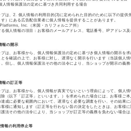
 個人情報保護法の定めに基づき共同利用する場合
ップは、2. 個人情報の利用目的(3)に定められた目的のために以下の提
ます）にある広告配信業者に個人情報を提供することがあります。
a Platforms, Inc.（米国・カリフォルニア州）
する個人情報の項目：お客様のメールアドレス、電話番号、IPアドレス
人情報の開示
ップは、お客様から、個人情報保護法の定めに基づき個人情報の開示を求
ことを確認の上で、お客様に対し、遅滞なく開示を行います（当該個人情
）。但し、個人情報保護法その他の法令により、当ショップが開示の義務
人情報の訂正等
ップは、お客様から、個人情報が真実でないという理由によって、個人情
削除（以下「訂正等」といいます。）を求められた場合には、お客様ご本
の達成に必要な範囲内において、遅滞なく必要な調査を行い、その結果に
お客様に通知します（訂正等を行わない旨の決定をしたときは、お客様に
保護法その他の法令により、当ショップが訂正等の義務を負わない場合は
個人情報の利用停止等