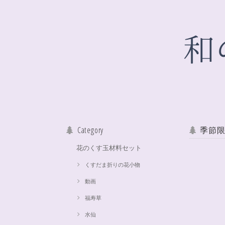
Category
季節
花のくす玉材料セット
くすだま折りの花小物
動画
福寿草
水仙